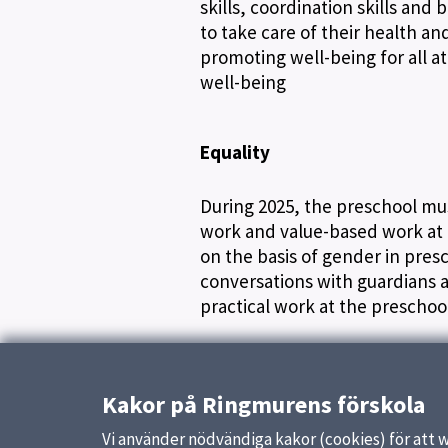
skills, coordination skills and
to take care of their health an
promoting well-being for all at
well-being
Equality
During 2025, the preschool mus
work and value-based work at 
on the basis of gender in presc
conversations with guardians 
practical work at the preschool
Uppdaterad:
17 september 2025
Kakor på Ringmurens förskola
Vi använder nödvändiga kakor (cookies) för att 