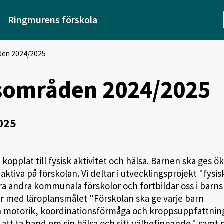
Ringmurens förskola
den 2024/2025
sområden 2024/2025
025
kopplat till fysisk aktivitet och hälsa. Barnen ska ges ö
 aktiva på förskolan. Vi deltar i utvecklingsprojekt "fysis
ra andra kommunala förskolor och fortbildar oss i barns
ar med läroplansmålet "Förskolan ska ge varje barn
sin motorik, koordinationsförmåga och kroppsuppfattnin
är att ta hand om sin hälsa och sitt välbefinnande." samt