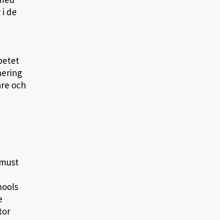
 i de
betet
nering
are och
 must
n
hools
e
tor