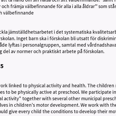
 och främja välbefinnande för alla i alla åldrar” som står
ch välbefinnande
kla jämställdhetsarbetet i det systematiska kvalitetsar
olan. Inget barn ska i förskolan bli utsatt för diskrimi
både lyftas i personalgruppen, samtal med vårdnadshav
ig del av normer och praktiskt arbete på förskolan.
25
k linked to physical activity and health. The children
s to be physically active at preschool. We participate i
 activity" together with several other municipal presc
lves in children's motor development. We work with th
uld give every child the conditions to develop their mo