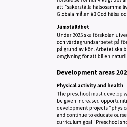
att ”säkerställa hälsosamma liv
Globala målen #3 God hälsa o
Jämställdhet
Under 2025 ska förskolan utvec
och värdegrundsarbetet på försk
på grund av kön. Arbetet ska 
omgivning för att bli en naturl
Development areas 20
Physical activity and health
The preschool must develop wor
be given increased opportunitie
development projects "physical
and continue to educate ourse
curriculum goal "Preschool sho