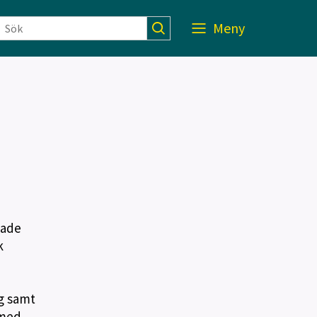
Meny
kade
k
g samt
 med